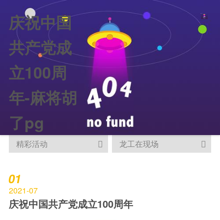
庆祝中国
共产党成
立100周
年-麻将胡
了pg
龙工动态
公司公告


精彩活动
龙工在现场


01
2021-07
庆祝中国共产党成立100周年