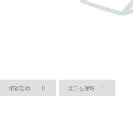
精彩活动
龙工在现场

