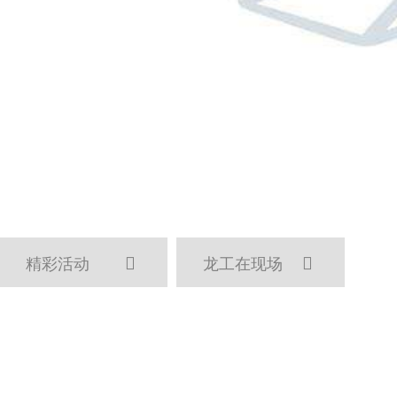
精彩活动
龙工在现场

