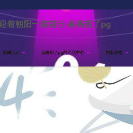
机迎着朝阳一路前行-麻将胡了pg
新闻活动
麻将胡了pg的产品中心
招标信息