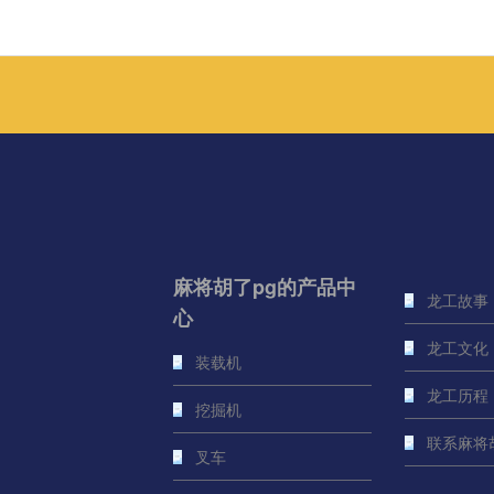
麻将胡了pg的产品中
龙工故事
心
龙工文化
装载机
龙工历程
挖掘机
联系麻将
叉车