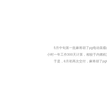
5月中旬第一批
麻将胡了pg
电动装载
小时一年工作300天计算，相较于内燃
于是，6月初再次交付，
麻将胡了pg